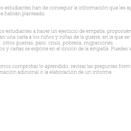
 los estudiantes han de conseguir la información que les a
e habrán planteado.
los estudiantes a hacer un ejercicio de empatía, proponié
n una carta a los niños y niñas de la guerra, en la que se 
tros guerras, paro, crisis, pobreza, migraciones ...
os y cartas se expone en el rincón de la empatía.
Puedes v
emos comprobar lo aprendido, revisar las preguntas formu
rmación adicional o la elaboración de un informe.
guías didácticas
s para
Materi