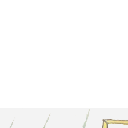
estudi
no]
Guía didàctica.pdf 
Guía didàctica.pdf [
is]
Guide didactique.pdf