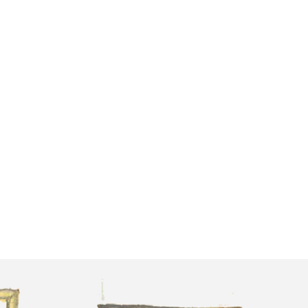
antes
[Valenciano]
Español]
 [Français]